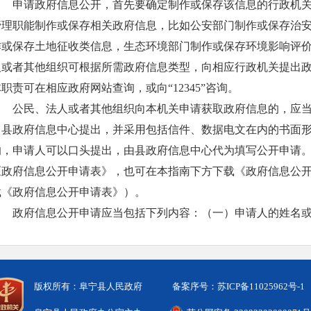
申请政府信息公开，首先要确定制作或保存该信息的行政机
管理职能制作或保存相关政府信息，比如公安部门制作或保存治
作或保存土地征收类信息，生态环境部门制作或保存环境影响评
人或者其他组织可根据所需政府信息类型，向相应行政机关提出
职责可在相应政府网站查询，或向“12345”咨询。
公民、法人或者其他组织向本机关申请获取政府信息的，应
即县政府信息中心提出，并采用包括信件、数据电文在内的书面
的，申请人可以口头提出，由县政府信息中心代为填写公开申请
《政府信息公开申请表》，也可在本指南下方下载《政府信息公
载《政府信息公开申请表》）。
政府信息公开申请应当包括下列内容：（一）申请人的姓名
式；（二）申请公开的政府信息的名称、文号或者便于行政机关
申请公开的政府信息的形式要求，包括获取信息的方式、途径。
政府信息公开申请内容不明确的，县政府信息中心将给予指
版权所有：阜宁县人民政府
备案序号：苏ICP备11025962号-1
7个工作日内一次性告知申请人作出补正，说明需要补正的事项和