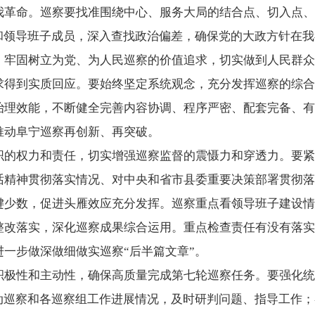
我革命。巡察要找准围绕中心、服务大局的结合点、切入点、
”和领导班子成员，深入查找政治偏差，确保党的大政方针在
。牢固树立为党、为人民巡察的价值追求，切实做到人民群众
求得到实质回应。要始终坚定系统观念，充分发挥巡察的综合
治理效能，不断健全完善内容协调、程序严密、配套完备、有
推动阜宁巡察再创新、再突破。
织的权力和责任，切实增强巡察监督的震慑力和穿透力。要紧
话精神贯彻落实情况、对中央和省市县委重要决策部署贯彻落
键少数，促进头雁效应充分发挥。巡察重点看领导班子建设情
整改落实，深化巡察成果综合运用。重点检查责任有没有落实
一步做深做细做实巡察“后半篇文章”。
积极性和主动性，确保高质量完成第七轮巡察任务。要强化统
联动巡察和各巡察组工作进展情况，及时研判问题、指导工作