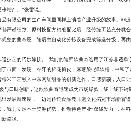
逐步增产。”张雷说。
食品有限公司的生产车间里同样上演着产业升级的故事。非遗
序都严谨细致。原料按配方精准配比后，经传统工艺充分糅合
小规整的曲奇坯；随后由自动化分拣设备完成筛选分级，再由
遗技艺的巧妙嫁接。“我们的迪拜软曲奇选用了江苏非遗阜宁
别于市面上发硬、粘牙的棉花糖皮，麻薯般Q弹软糯，中和了
遗糯米工艺融入中东网红甜品的创新之作，口感新颖，入口让
升级与口味创新，这款软曲奇迅速成为市场爆款，线上线下销
跑出发展新速度，一边是传统食品凭非遗文化拓宽市场新赛道
来，我县立足本土资源优势，推动特色产业“双线发力”，在
的新路径。