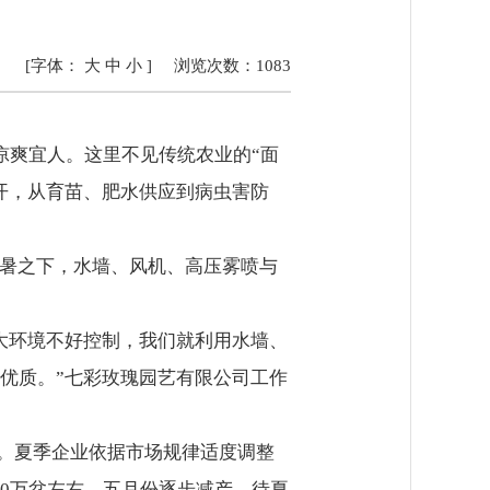
[字体：
大
中
小
]
浏览次数：
1083
凉爽宜人。这里不见传统农业的“面
开，从育苗、肥水供应到病虫害防
酷暑之下，水墙、风机、高压雾喷与
大环境不好控制，我们就利用水墙、
优质。”七彩玫瑰园艺有限公司工作
元。夏季企业依据市场规律适度调整
0万盆左右，五月份逐步减产，待夏