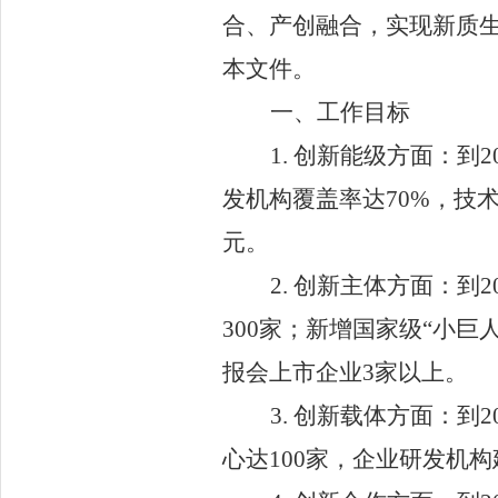
合、产创融合，实现新质
本文件。
一、工作目标
1.
创新能级方面：
到
2
发机构覆盖率达
70%
，技
元。
2.
创新主体方面：
到
2
300
家；新增国家级
“
小巨
报会上市企业
3
家以上。
3.
创新载体方面：
到
2
心达
100
家，企业研发机构