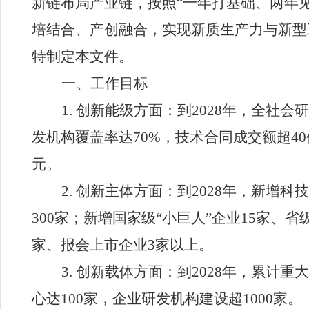
新链布局产业链，按照
“
一年打基础、两年
培结合、产创融合，实现新质生产力与新型
特制定本文件。
一、工作目标
1.
创新能级方面：
到
2028
年，全社会研
发机构覆盖率达
70%
，技术合同成交额超
40
元。
2.
创新主体方面：
到
2028
年，新增科技
300
家；新增国家级
“
小巨人
”
企业
15
家、省
家、报会上市企业
3
家以上。
3.
创新载体方面：
到
2028
年，累计重大
心达
100
家，企业研发机构建设超
1000
家。